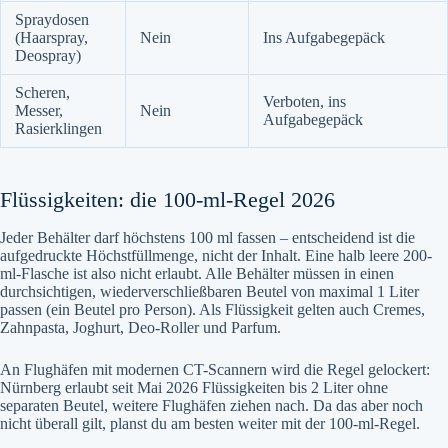
Spraydosen
(Haarspray,
Nein
Ins Aufgabegepäck
Deospray)
Scheren,
Verboten, ins
Messer,
Nein
Aufgabegepäck
Rasierklingen
Flüssigkeiten: die 100-ml-Regel 2026
Jeder Behälter darf höchstens 100 ml fassen – entscheidend ist die
aufgedruckte Höchstfüllmenge, nicht der Inhalt. Eine halb leere 200-
ml-Flasche ist also nicht erlaubt. Alle Behälter müssen in einen
durchsichtigen, wiederverschließbaren Beutel von maximal 1 Liter
passen (ein Beutel pro Person). Als Flüssigkeit gelten auch Cremes,
Zahnpasta, Joghurt, Deo-Roller und Parfum.
An Flughäfen mit modernen CT-Scannern wird die Regel gelockert:
Nürnberg erlaubt seit Mai 2026 Flüssigkeiten bis 2 Liter ohne
separaten Beutel, weitere Flughäfen ziehen nach. Da das aber noch
nicht überall gilt, planst du am besten weiter mit der 100-ml-Regel.