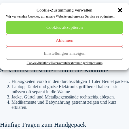
Powerbanks und Akkus
Cookie-Zustimmung verwalten
Wir verwenden Cookies, um unsere Website und unseren Service zu optimieren.
Powerbanks und Ersatzakkus gehören wegen der Brandgefahr
ausschließlich ins Handgepäck, niemals ins aufgegebene Gepäck.
Cookies akzeptieren
Erlaubt sind Geräte bis 100 Wh, in der Regel zwei Stück pro Person.
Modelle zwischen 100 und 160 Wh brauchen eine Genehmigung der
Ablehnen
Airline. Achtung: Mehrere Airlines (u. a. die Lufthansa Group)
verbieten seit 2026 das Aufladen von Geräten per Powerbank während
des Fluges.
Einstellungen anzeigen
Cookie-Richtlinie
Datenschutzbestimmungen
Impressum
So kommst du schnell durch die Kontrolle
Flüssigkeiten vorab in den durchsichtigen 1-Liter-Beutel packen.
Laptop, Tablet und große Elektronik griffbereit halten – sie
müssen oft separat in die Wanne.
Jacke, Gürtel und Metallgegenstände rechtzeitig ablegen.
Medikamente und Babynahrung getrennt zeigen und kurz
erklären.
Häufige Fragen zum Handgepäck