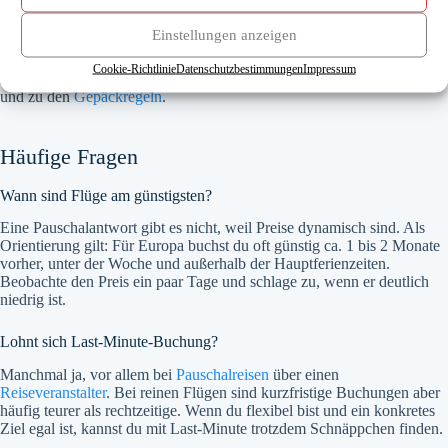
Aufgabegepäck unterscheiden sich stark. Und nutze den Online-
Check-in, um Zeit am Flughafen zu sparen und oft den Sitzplatz zu
Einstellungen anzeigen
bestätigen.
Cookie-Richtlinie
Datenschutzbestimmungen
Impressum
Mehr Details findest du in unseren Ratgebern zur
Sitzplatzreservierung
und zu den
Gepäckregeln
.
Häufige Fragen
Wann sind Flüge am günstigsten?
Eine Pauschalantwort gibt es nicht, weil Preise dynamisch sind. Als
Orientierung gilt: Für Europa buchst du oft günstig ca. 1 bis 2 Monate
vorher, unter der Woche und außerhalb der Hauptferienzeiten.
Beobachte den Preis ein paar Tage und schlage zu, wenn er deutlich
niedrig ist.
Lohnt sich Last-Minute-Buchung?
Manchmal ja, vor allem bei
Pauschalreisen
über einen
Reiseveranstalter
. Bei reinen Flügen sind kurzfristige Buchungen aber
häufig teurer als rechtzeitige. Wenn du flexibel bist und ein konkretes
Ziel egal ist, kannst du mit Last-Minute trotzdem Schnäppchen finden.