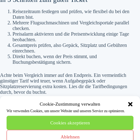
Reisezeitraum festlegen und prüfen, wie flexibel du bei den
Daten bist.
Mehrere Flugsuchmaschinen und Vergleichsportale parallel
checken.
Preisalarm aktivieren und die Preisentwicklung einige Tage
beobachten.
Gesamtpreis prüfen, also Gepäck, Sitzplatz und Gebühren
einrechnen.
Direkt buchen, wenn der Preis stimmt, und
Buchungsbestätigung sichern.
Achte beim Vergleich immer auf den Endpreis. Ein vermeintlich
günstiger Tarif wird teuer, wenn Aufgabegepäck oder
Sitzplatzreservierung extra kosten. Lies dir die Tarifbedingungen
durch, bevor du buchst.
Cookie-Zustimmung verwalten
Vor dem Abflug entspannt bleiben
Wir verwenden Cookies, um unsere Website und unseren Service zu optimieren.
Cookies akzeptieren
Nach der Buchung lohnt sich Vorbereitung. Reserviere früh deinen
Wunschplatz, wenn dir Fenster, Gang oder mehr Beinfreiheit wichtig
sind. Prüfe die Gepäckregeln deiner Airline, denn Hand- und
Ablehnen