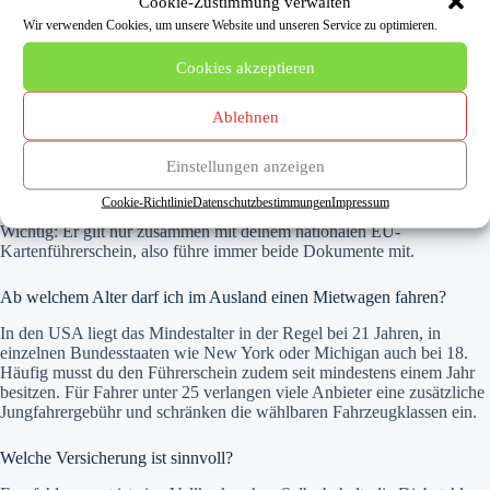
Cookie-Zustimmung verwalten
Lies den Vertrag in Ruhe durch und nimm eine Kopie mit, damit
Wir verwenden Cookies, um unsere Website und unseren Service zu optimieren.
du bei der Rückgabe alles belegen kannst.
Cookies akzeptieren
Häufige Fragen zum Mietwagenvergleich
Ablehnen
Brauche ich einen internationalen Führerschein?
Einstellungen anzeigen
Das hängt vom Reiseland ab. In vielen Ländern wird er empfohlen, in
einigen ist er Pflicht. Er kostet bei der Zulassungs- oder Bürgerbehörde
Cookie-Richtlinie
Datenschutzbestimmungen
Impressum
meist rund 15 bis 20 Euro und ist üblicherweise drei Jahre gültig.
Wichtig: Er gilt nur zusammen mit deinem nationalen EU-
Kartenführerschein, also führe immer beide Dokumente mit.
Ab welchem Alter darf ich im Ausland einen Mietwagen fahren?
In den USA liegt das Mindestalter in der Regel bei 21 Jahren, in
einzelnen Bundesstaaten wie New York oder Michigan auch bei 18.
Häufig musst du den Führerschein zudem seit mindestens einem Jahr
besitzen. Für Fahrer unter 25 verlangen viele Anbieter eine zusätzliche
Jungfahrergebühr und schränken die wählbaren Fahrzeugklassen ein.
Welche Versicherung ist sinnvoll?