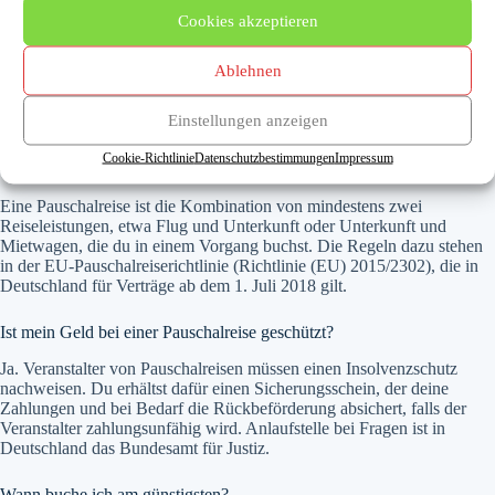
Hast du nur den Flug gebucht, planst aber Sitzplatz und Gepäck noch
ein? Dann helfen dir unsere Ratgeber zur
Sitzplatzreservierung
und zu
Cookies akzeptieren
den
Gepäckbestimmungen
weiter. Wer über einen Veranstalter bucht,
findet in der
Reiseveranstalter-Übersicht
die passenden Anleitungen.
Ablehnen
Einstellungen anzeigen
Häufige Fragen
Cookie-Richtlinie
Datenschutzbestimmungen
Impressum
Was ist eine Pauschalreise?
Eine Pauschalreise ist die Kombination von mindestens zwei
Reiseleistungen, etwa Flug und Unterkunft oder Unterkunft und
Mietwagen, die du in einem Vorgang buchst. Die Regeln dazu stehen
in der EU-Pauschalreiserichtlinie (Richtlinie (EU) 2015/2302), die in
Deutschland für Verträge ab dem 1. Juli 2018 gilt.
Ist mein Geld bei einer Pauschalreise geschützt?
Ja. Veranstalter von Pauschalreisen müssen einen Insolvenzschutz
nachweisen. Du erhältst dafür einen Sicherungsschein, der deine
Zahlungen und bei Bedarf die Rückbeförderung absichert, falls der
Veranstalter zahlungsunfähig wird. Anlaufstelle bei Fragen ist in
Deutschland das Bundesamt für Justiz.
Wann buche ich am günstigsten?