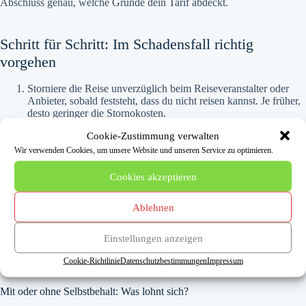
Abschluss genau, welche Gründe dein Tarif abdeckt.
Schritt für Schritt: Im Schadensfall richtig
vorgehen
Storniere die Reise unverzüglich beim Reiseveranstalter oder
Anbieter, sobald feststeht, dass du nicht reisen kannst. Je früher,
desto geringer die Stornokosten.
Geh sofort zum Arzt und lass dir ein Attest ausstellen, das die
Cookie-Zustimmung verwalten
Diagnose und deine Reiseunfähigkeit bestätigt. Eine einfache
Krankschreibung genügt nicht.
Wir verwenden Cookies, um unsere Website und unseren Service zu optimieren.
Melde den Schaden umgehend bei deiner Versicherung und
beachte die Meldefristen in den Bedingungen.
Cookies akzeptieren
Reiche alle Belege ein: Buchungsbestätigung, Stornorechnung
mit ausgewiesenen Stornokosten und das ärztliche Attest.
Ablehnen
Rechne bei einem Tarif mit Selbstbehalt damit, dass du dich mit
einem Anteil (meist 20 %) an den Stornokosten beteiligst.
Einstellungen anzeigen
Cookie-Richtlinie
Datenschutzbestimmungen
Impressum
Häufige Fragen
Mit oder ohne Selbstbehalt: Was lohnt sich?