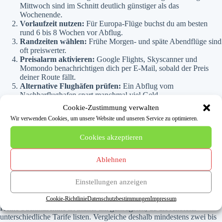
Mittwoch sind im Schnitt deutlich günstiger als das
Wochenende.
Vorlaufzeit nutzen:
Für Europa-Flüge buchst du am besten
rund 6 bis 8 Wochen vor Abflug.
Randzeiten wählen:
Frühe Morgen- und späte Abendflüge sind
oft preiswerter.
Preisalarm aktivieren:
Google Flights, Skyscanner und
Momondo benachrichtigen dich per E-Mail, sobald der Preis
deiner Route fällt.
Alternative Flughäfen prüfen:
Ein Abflug vom
Nachbarflughafen spart manchmal viel Geld.
Cookie-Zustimmung verwalten
Achte beim Buchen darauf, dass Name und Reisedaten exakt stimmen,
Wir verwenden Cookies, um unsere Website und unseren Service zu optimieren.
und nimm dir Zeit zum Vergleichen statt überstürzt zu buchen.
Überteuerte Zusatzversicherungen im Buchungsprozess kannst du in
Cookies akzeptieren
der Regel ablehnen.
Ablehnen
Häufige Fragen zur Flugsuchmaschine
Einstellungen anzeigen
Welche Flugsuchmaschine ist wirklich die günstigste?
Cookie-Richtlinie
Datenschutzbestimmungen
Impressum
Keine Suchmaschine ist immer am günstigsten, da die Anbieter
unterschiedliche Tarife listen. Vergleiche deshalb mindestens zwei bis