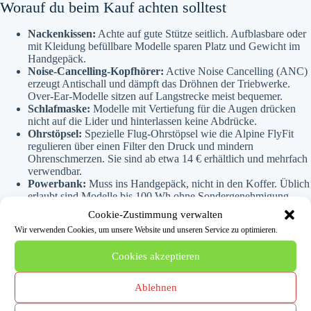
Worauf du beim Kauf achten solltest
Nackenkissen:
Achte auf gute Stütze seitlich. Aufblasbare oder
mit Kleidung befüllbare Modelle sparen Platz und Gewicht im
Handgepäck.
Noise-Cancelling-Kopfhörer:
Active Noise Cancelling (ANC)
erzeugt Antischall und dämpft das Dröhnen der Triebwerke.
Over-Ear-Modelle sitzen auf Langstrecke meist bequemer.
Schlafmaske:
Modelle mit Vertiefung für die Augen drücken
nicht auf die Lider und hinterlassen keine Abdrücke.
Ohrstöpsel:
Spezielle Flug-Ohrstöpsel wie die Alpine FlyFit
regulieren über einen Filter den Druck und mindern
Ohrenschmerzen. Sie sind ab etwa 14 € erhältlich und mehrfach
verwendbar.
Powerbank:
Muss ins Handgepäck, nicht in den Koffer. Üblich
erlaubt sind Modelle bis 100 Wh ohne Sondergenehmigung.
Cookie-Zustimmung verwalten
Wir verwenden Cookies, um unsere Website und unseren Service zu optimieren.
Tipps für mehr Komfort an Bord
Cookies akzeptieren
Schalte ANC-Kopfhörer schon beim Boarding ein, um das
Turbinendröhnen auszublenden.
Ablehnen
Lade Powerbank und Geräte vor dem Flug voll, falls am Sitz
keine Steckdose vorhanden ist.