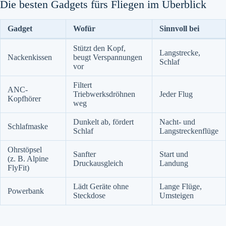
Die besten Gadgets fürs Fliegen im Überblick
Gadget
Wofür
Sinnvoll bei
Stützt den Kopf,
Langstrecke,
Nackenkissen
beugt Verspannungen
Schlaf
vor
Filtert
ANC-
Triebwerksdröhnen
Jeder Flug
Kopfhörer
weg
Dunkelt ab, fördert
Nacht- und
Schlafmaske
Schlaf
Langstreckenflüge
Ohrstöpsel
Sanfter
Start und
(z. B. Alpine
Druckausgleich
Landung
FlyFit)
Lädt Geräte ohne
Lange Flüge,
Powerbank
Steckdose
Umsteigen