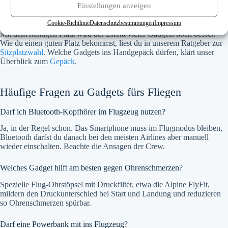
Setze Ohrstöpsel rechtzeitig vor Start und Landung ein, also
Einstellungen anzeigen
bevor der Sinkflug beginnt.
Cookie-Richtlinie
Datenschutzbestimmungen
Impressum
Mit dem richtigen Platz wird der Effekt vieler Gadgets noch besser.
Wie du einen guten Platz bekommst, liest du in unserem Ratgeber zur
Sitzplatzwahl
. Welche Gadgets ins Handgepäck dürfen, klärt unser
Überblick zum
Gepäck
.
Häufige Fragen zu Gadgets fürs Fliegen
Darf ich Bluetooth-Kopfhörer im Flugzeug nutzen?
Ja, in der Regel schon. Das Smartphone muss im Flugmodus bleiben,
Bluetooth darfst du danach bei den meisten Airlines aber manuell
wieder einschalten. Beachte die Ansagen der Crew.
Welches Gadget hilft am besten gegen Ohrenschmerzen?
Spezielle Flug-Ohrstöpsel mit Druckfilter, etwa die Alpine FlyFit,
mildern den Druckunterschied bei Start und Landung und reduzieren
so Ohrenschmerzen spürbar.
Darf eine Powerbank mit ins Flugzeug?