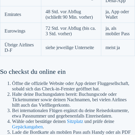
Delta-App
48 Std. vor Abflug
ja, App oder
Emirates
(schließt 90 Min. vorher)
Wallet
72 Std. vor Abflug (bis ca.
ja, als
Eurowings
3 Std. vorher)
mobiler Pass
Übrige Airlines
siehe jeweilige Unterseite
meist ja
D-F
So checkst du online ein
Öffne die offizielle Website oder App deiner Fluggesellschaft,
sobald sich das Check-in-Fenster geöffnet hat.
Halte deine Buchungsdaten bereit: Buchungscode oder
Ticketnummer sowie deinen Nachnamen, bei vielen Airlines
hilft auch das Vielfliegerkonto.
Bei internationalen Flügen ergänzt du deine Reisedokumente,
etwa Passnummer und gegebenenfalls Einreisedaten.
Wähle oder bestätige deinen
Sitzplatz
und prüfe deine
Gepäckangaben
.
Lade die Bordkarte als mobilen Pass aufs Handy oder als PDF