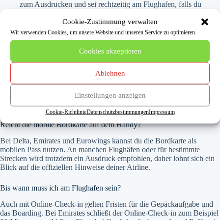
zum Ausdrucken und sei rechtzeitig am Flughafen, falls du
Gepäck aufgibst.
Cookie-Zustimmung verwalten
Wir verwenden Cookies, um unsere Website und unseren Service zu optimieren.
Häufige Fragen
Cookies akzeptieren
Welche Daten brauche ich für den Online-Check-in?
Ablehnen
In der Regel benötigst du deinen Buchungscode oder deine
Ticketnummer und deinen Nachnamen. Bei internationalen Flügen
kommen meist Reisedokumente wie die Passnummer hinzu. Die
Einstellungen anzeigen
genaue Liste findest du auf der jeweiligen Airline-Unterseite.
Cookie-Richtlinie
Datenschutzbestimmungen
Impressum
Reicht die mobile Bordkarte auf dem Handy?
Bei Delta, Emirates und Eurowings kannst du die Bordkarte als
mobilen Pass nutzen. An manchen Flughäfen oder für bestimmte
Strecken wird trotzdem ein Ausdruck empfohlen, daher lohnt sich ein
Blick auf die offiziellen Hinweise deiner Airline.
Bis wann muss ich am Flughafen sein?
Auch mit Online-Check-in gelten Fristen für die Gepäckaufgabe und
das Boarding. Bei Emirates schließt der Online-Check-in zum Beispiel