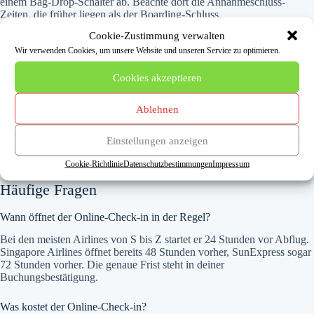
einem Bag-Drop-Schalter ab. Beachte dort die Annahmeschluss-
Zeiten, die früher liegen als der Boarding-Schluss.
Cookie-Zustimmung verwalten
Wir verwenden Cookies, um unsere Website und unseren Service zu optimieren.
Tipps für deinen Sitzplatz
Cookies akzeptieren
Viele Airlines lassen dich beim Online-Check-in kostenlos einen freien
Sitzplatz wählen. Spezielle Plätze wie am Notausgang oder mit extra
Ablehnen
Beinfreiheit sind oft gebührenpflichtig. Mehr dazu findest du auf
unserer Seite zum
Sitzplatz
. Hast du über einen
Reiseveranstalter
gebucht, prüfe vorab, ob der Check-in über die Airline direkt möglich
Einstellungen anzeigen
ist.
Cookie-Richtlinie
Datenschutzbestimmungen
Impressum
Häufige Fragen
Wann öffnet der Online-Check-in in der Regel?
Bei den meisten Airlines von S bis Z startet er 24 Stunden vor Abflug.
Singapore Airlines öffnet bereits 48 Stunden vorher, SunExpress sogar
72 Stunden vorher. Die genaue Frist steht in deiner
Buchungsbestätigung.
Was kostet der Online-Check-in?