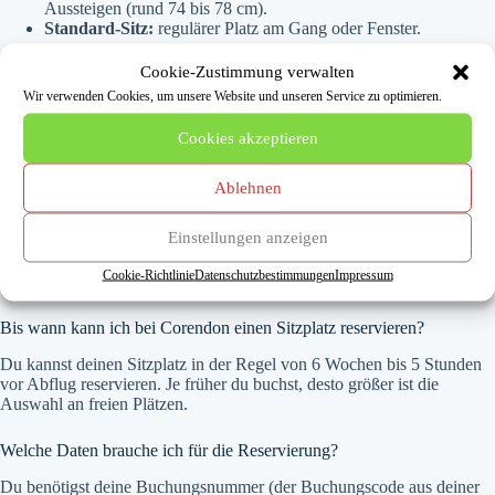
Aussteigen (rund 74 bis 78 cm).
Standard-Sitz:
regulärer Platz am Gang oder Fenster.
Cookie-Zustimmung verwalten
Häufige Fragen zur Corendon
Wir verwenden Cookies, um unsere Website und unseren Service zu optimieren.
Sitzplatzreservierung
Cookies akzeptieren
Ist die Sitzplatzreservierung bei Corendon kostenlos?
Ablehnen
Nein. Corendon erhebt für die Vorab-Reservierung eines Sitzplatzes
eine Gebühr. Wie hoch sie ausfällt, hängt von der Sitzplatzkategorie
Einstellungen anzeigen
und der Strecke ab und wird dir vor der Zahlung angezeigt. Verzichtest
du auf die Reservierung, wird dir beim Check-in automatisch ein freier
Cookie-Richtlinie
Datenschutzbestimmungen
Impressum
Platz zugeteilt.
Bis wann kann ich bei Corendon einen Sitzplatz reservieren?
Du kannst deinen Sitzplatz in der Regel von 6 Wochen bis 5 Stunden
vor Abflug reservieren. Je früher du buchst, desto größer ist die
Auswahl an freien Plätzen.
Welche Daten brauche ich für die Reservierung?
Du benötigst deine Buchungsnummer (der Buchungscode aus deiner