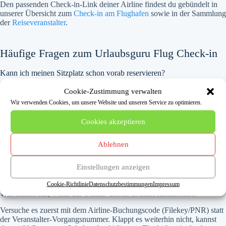
Den passenden Check-in-Link deiner Airline findest du gebündelt in
unserer Übersicht zum
Check-in am Flughafen
sowie in der Sammlung
der
Reiseveranstalter
.
Häufige Fragen zum Urlaubsguru Flug Check-in
Kann ich meinen Sitzplatz schon vorab reservieren?
Ja, die Sitzplatzwahl läuft ebenfalls über die ausführende Airline. Je
Cookie-Zustimmung verwalten
nach Tarif ist sie kostenlos oder kostenpflichtig. Mehr dazu findest du
Wir verwenden Cookies, um unsere Website und unseren Service zu optimieren.
auf unserer Seite zur
Sitzplatzreservierung
.
Cookies akzeptieren
Wie viel Gepäck darf ich mitnehmen?
Ablehnen
Die Freigepäckmenge richtet sich nach dem gebuchten Tarif und der
jeweiligen Airline, nicht nach Urlaubsguru. Prüfe deine
Buchungsunterlagen und die Vorgaben der Fluggesellschaft. Einen
Einstellungen anzeigen
Überblick bekommst du im Bereich
Gepäck
.
Cookie-Richtlinie
Datenschutzbestimmungen
Impressum
Was mache ich, wenn der Online-Check-in nicht funktioniert?
Versuche es zuerst mit dem Airline-Buchungscode (Filekey/PNR) statt
der Veranstalter-Vorgangsnummer. Klappt es weiterhin nicht, kannst