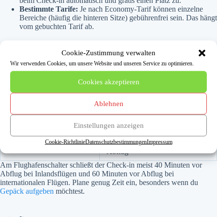
beim Check-in automatisch und gratis einen Platz zu.
Bestimmte Tarife:
Je nach Economy-Tarif können einzelne
Bereiche (häufig die hinteren Sitze) gebührenfrei sein. Das hängt
vom gebuchten Tarif ab.
Cookie-Zustimmung verwalten
Check-in-Fristen bei ITA Airways
Wir verwenden Cookies, um unsere Website und unseren Service zu optimieren.
Vorgang
Zeitfenster
Cookies akzeptieren
Online-Check-in (Standard)
Öffnet 48 Stunden vor Abflug
Ablehnen
Online-Check-in (Flüge
Öffnet 24 Stunden vor Abflug
USA)
Einstellungen anzeigen
Cookie-Richtlinie
Datenschutzbestimmungen
Impressum
In der Regel ca. 1 Stunde vor
Ende Online-Check-in
Abflug
Am Flughafenschalter schließt der Check-in meist 40 Minuten vor
Abflug bei Inlandsflügen und 60 Minuten vor Abflug bei
internationalen Flügen. Plane genug Zeit ein, besonders wenn du
Gepäck aufgeben
möchtest.