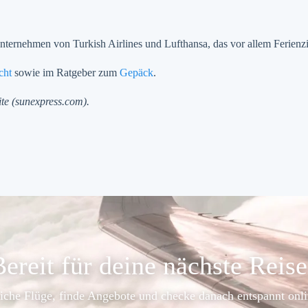
nternehmen von Turkish Airlines und Lufthansa, das vor allem Ferienzie
cht
sowie im Ratgeber zum
Gepäck
.
ite (sunexpress.com).
ereit für deine nächste Reis
iche Flüge, finde Angebote und checke danach entspannt onli