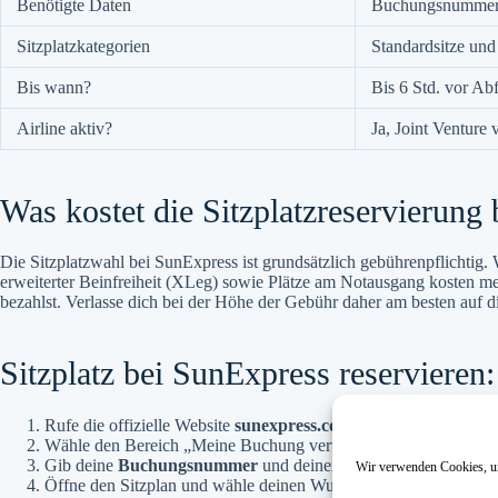
Benötigte Daten
Buchungsnummer
Sitzplatzkategorien
Standardsitze und
Bis wann?
Bis 6 Std. vor Abf
Airline aktiv?
Ja, Joint Venture
Was kostet die Sitzplatzreservierung
Die Sitzplatzwahl bei SunExpress ist grundsätzlich gebührenpflichtig. 
erweiterter Beinfreiheit (XLeg) sowie Plätze am Notausgang kosten me
bezahlst. Verlasse dich bei der Höhe der Gebühr daher am besten auf d
Sitzplatz bei SunExpress reservieren: 
Rufe die offizielle Website
sunexpress.com
auf oder öffne die 
Wähle den Bereich „Meine Buchung verwalten“ beziehungsweise 
Gib deine
Buchungsnummer
und deinen
Nachnamen
ein, um 
Wir verwenden Cookies, um
Öffne den Sitzplan und wähle deinen Wunschplatz (Standard ode