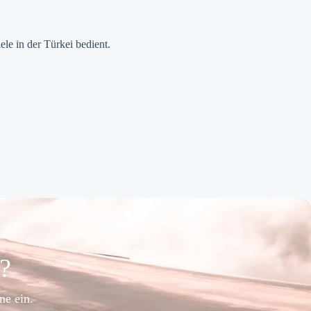
le in der Türkei bedient.
e?
ne ein.