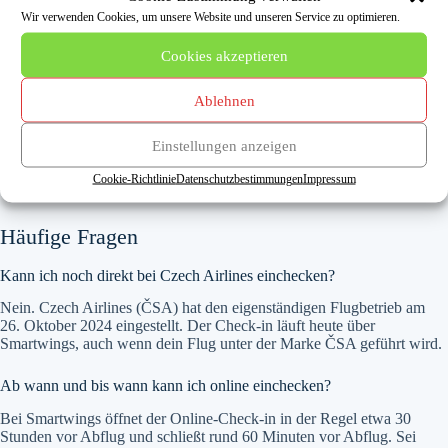
Ticketnummer ein.
Wir verwenden Cookies, um unsere Website und unseren Service zu optimieren.
Wähle deinen Sitzplatz aus (je nach Tarif kann das
kostenpflichtig sein).
Cookies akzeptieren
Schließe den Check-in ab und erhalte deine Bordkarte per E-
Mail.
Ablehnen
Lade die Bordkarte aufs Smartphone oder drucke sie aus. Prüfe
vorab, ob dein Abflughafen die mobile Bordkarte akzeptiert.
Reist du nur mit Handgepäck, gehst du direkt zum Gate. Mit
Einstellungen anzeigen
Aufgabegepäck nutzt du den Baggage-Drop oder den Check-in-
Schalter.
Cookie-Richtlinie
Datenschutzbestimmungen
Impressum
Häufige Fragen
Kann ich noch direkt bei Czech Airlines einchecken?
Nein. Czech Airlines (ČSA) hat den eigenständigen Flugbetrieb am
26. Oktober 2024 eingestellt. Der Check-in läuft heute über
Smartwings, auch wenn dein Flug unter der Marke ČSA geführt wird.
Ab wann und bis wann kann ich online einchecken?
Bei Smartwings öffnet der Online-Check-in in der Regel etwa 30
Stunden vor Abflug und schließt rund 60 Minuten vor Abflug. Sei