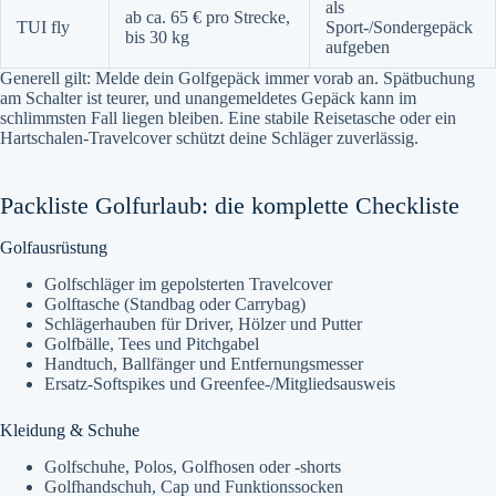
als
ab ca. 65 € pro Strecke,
TUI fly
Sport-/Sondergepäck
bis 30 kg
aufgeben
Generell gilt: Melde dein Golfgepäck immer vorab an. Spätbuchung
am Schalter ist teurer, und unangemeldetes Gepäck kann im
schlimmsten Fall liegen bleiben. Eine stabile Reisetasche oder ein
Hartschalen-Travelcover schützt deine Schläger zuverlässig.
Packliste Golfurlaub: die komplette Checkliste
Golfausrüstung
Golfschläger im gepolsterten Travelcover
Golftasche (Standbag oder Carrybag)
Schlägerhauben für Driver, Hölzer und Putter
Golfbälle, Tees und Pitchgabel
Handtuch, Ballfänger und Entfernungsmesser
Ersatz-Softspikes und Greenfee-/Mitgliedsausweis
Kleidung & Schuhe
Golfschuhe, Polos, Golfhosen oder -shorts
Golfhandschuh, Cap und Funktionssocken