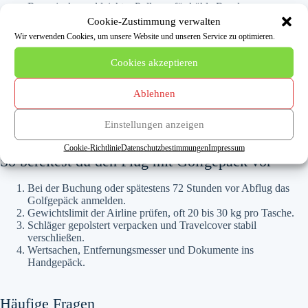
Regenjacke und leichter Pullover für kühle Runden
Freizeitkleidung und bequeme Schuhe für danach
Cookie-Zustimmung verwalten
Wir verwenden Cookies, um unsere Website und unseren Service zu optimieren.
Dokumente, Technik & Sonstiges
Cookies akzeptieren
Reisepass/Personalausweis, Buchungsbestätigung, Greenfee-
Voucher
Ablehnen
Sonnencreme, Sonnenbrille und Kopfbedeckung
Handy, Ladegerät, Powerbank und Reiseadapter
Reiseapotheke und persönliche Medikamente
Einstellungen anzeigen
Cookie-Richtlinie
Datenschutzbestimmungen
Impressum
So bereitest du den Flug mit Golfgepäck vor
Bei der Buchung oder spätestens 72 Stunden vor Abflug das
Golfgepäck anmelden.
Gewichtslimit der Airline prüfen, oft 20 bis 30 kg pro Tasche.
Schläger gepolstert verpacken und Travelcover stabil
verschließen.
Wertsachen, Entfernungsmesser und Dokumente ins
Handgepäck.
Häufige Fragen