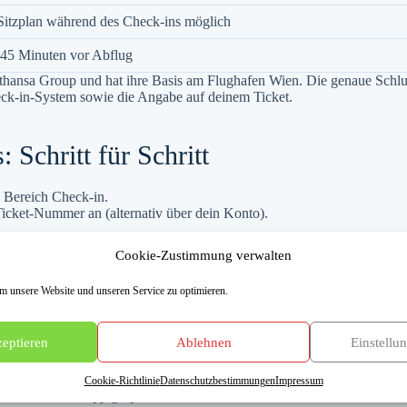
itzplan während des Check-ins möglich
d 45 Minuten vor Abflug
Lufthansa Group und hat ihre Basis am Flughafen Wien. Die genaue Schl
ck-in-System sowie die Angabe auf deinem Ticket.
 Schritt für Schritt
 Bereich Check-in.
cket-Nummer an (alternativ über dein Konto).
n Wunschsitzplatz.
Cookie-Zustimmung verwalten
drucke sie aus.
 unsere Website und unseren Service zu optimieren.
 ab.
eptieren
Ablehnen
Einstellu
Cookie-Richtlinie
Datenschutzbestimmungen
Impressum
atisch in der App gespeichert und lässt sich auch offline aufrufen, wa