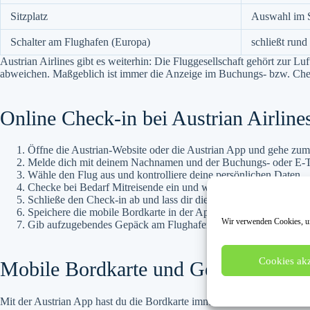
Sitzplatz
Auswahl im S
Schalter am Flughafen (Europa)
schließt run
Austrian Airlines gibt es weiterhin: Die Fluggesellschaft gehört zur 
abweichen. Maßgeblich ist immer die Anzeige im Buchungs- bzw. Che
Online Check-in bei Austrian Airlines:
Öffne die Austrian-Website oder die Austrian App und gehe zum
Melde dich mit deinem Nachnamen und der Buchungs- oder E-Ti
Wähle den Flug aus und kontrolliere deine persönlichen Daten.
Checke bei Bedarf Mitreisende ein und wähle im Sitzplan deine
Schließe den Check-in ab und lass dir die Bordkarte ausstellen.
Speichere die mobile Bordkarte in der App oder im Wallet, oder 
Wir verwenden Cookies, um
Gib aufzugebendes Gepäck am Flughafen am Bag-Drop-Schalter
Cookies akz
Mobile Bordkarte und Gepäck
Mit der Austrian App hast du die Bordkarte immer dabei. Sie wird autom