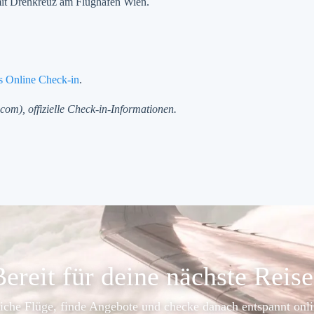
 mit Drehkreuz am Flughafen Wien.
es Online Check-in
.
.com), offizielle Check-in-Informationen.
ereit für deine nächste Reis
iche Flüge, finde Angebote und checke danach entspannt onli