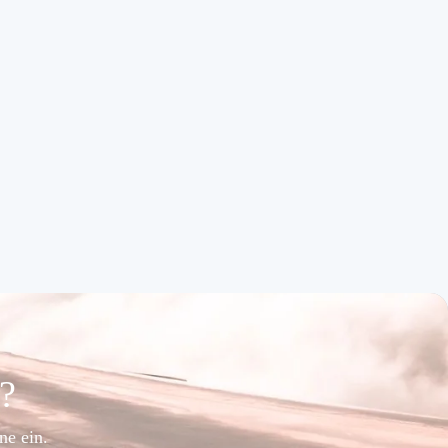
e?
ne ein.