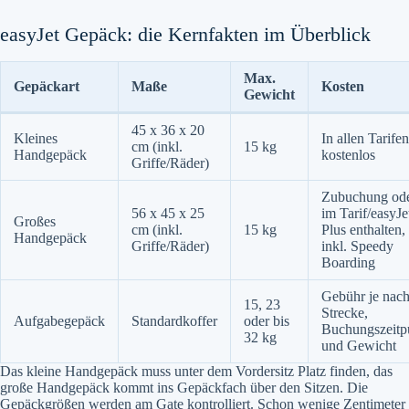
easyJet Gepäck: die Kernfakten im Überblick
Max.
Gepäckart
Maße
Kosten
Gewicht
45 x 36 x 20
Kleines
In allen Tarifen
cm (inkl.
15 kg
Handgepäck
kostenlos
Griffe/Räder)
Zubuchung od
56 x 45 x 25
im Tarif/easyJe
Großes
cm (inkl.
15 kg
Plus enthalten,
Handgepäck
Griffe/Räder)
inkl. Speedy
Boarding
Gebühr je nac
15, 23
Strecke,
Aufgabegepäck
Standardkoffer
oder bis
Buchungszeitp
32 kg
und Gewicht
Das kleine Handgepäck muss unter dem Vordersitz Platz finden, das
große Handgepäck kommt ins Gepäckfach über den Sitzen. Die
Gepäckgrößen werden am Gate kontrolliert. Schon wenige Zentimeter