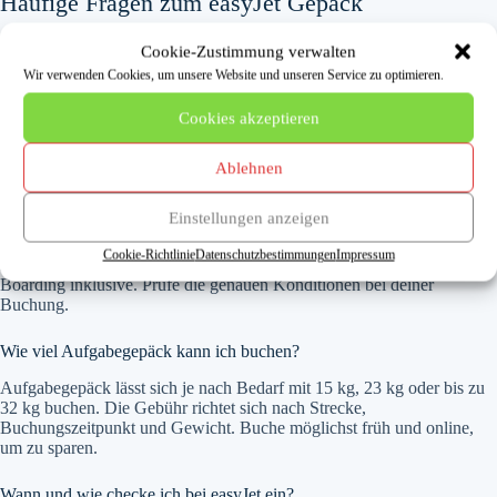
Häufige Fragen zum easyJet Gepäck
Wie groß darf das kostenlose Handgepäck bei easyJet sein?
Cookie-Zustimmung verwalten
Wir verwenden Cookies, um unsere Website und unseren Service zu optimieren.
Dein kostenloses kleines Handgepäck darf maximal 45 x 36 x 20 cm
groß sein, jeweils einschließlich Griffe und Räder, und bis zu 15 kg
Cookies akzeptieren
wiegen. Es muss unter den Vordersitz passen und ist in allen easyJet
Tarifen enthalten.
Ablehnen
Wann bekomme ich ein großes Handgepäck kostenlos?
Einstellungen anzeigen
Ein großes Handgepäck (56 x 45 x 25 cm, bis 15 kg) ist
kostenpflichtig, kann aber über bestimmte Tarife oder eine easyJet Plus
Cookie-Richtlinie
Datenschutzbestimmungen
Impressum
Mitgliedschaft kostenfrei enthalten sein. In diesem Fall ist Speedy
Boarding inklusive. Prüfe die genauen Konditionen bei deiner
Buchung.
Wie viel Aufgabegepäck kann ich buchen?
Aufgabegepäck lässt sich je nach Bedarf mit 15 kg, 23 kg oder bis zu
32 kg buchen. Die Gebühr richtet sich nach Strecke,
Buchungszeitpunkt und Gewicht. Buche möglichst früh und online,
um zu sparen.
Wann und wie checke ich bei easyJet ein?