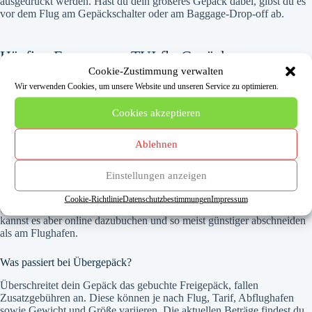
ausgedruckt werden. Hast du dein größeres Gepäck dabei, gibst du es
vor dem Flug am Gepäckschalter oder am Baggage-Drop-off ab.
Häufige Fragen zum TUI fly Gepäck
Cookie-Zustimmung verwalten
Wie viel Handgepäck ist bei TUI fly inklusive?
Wir verwenden Cookies, um unsere Website und unseren Service zu optimieren.
In den Tarifen Pure und Perfect ist ein kleines Handgepäckstück mit
Cookies akzeptieren
maximal 40 x 30 x 20 cm enthalten, das unter den Vordersitz passt. Ein
größeres Handgepäckstück bis 55 x 40 x 20 cm und 6 kg lässt sich
gegen Aufpreis dazubuchen.
Ablehnen
Ist Freigepäck im Ticket enthalten?
Einstellungen anzeigen
Das hängt vom Tarif ab. Im Perfect-Tarif ist aufzugebendes Freigepäck
Cookie-Richtlinie
Datenschutzbestimmungen
Impressum
(z. B. 20 kg) enthalten. Im Pure-Tarif ist kein Freigepäck inkludiert, du
kannst es aber online dazubuchen und so meist günstiger abschneiden
als am Flughafen.
Was passiert bei Übergepäck?
Überschreitet dein Gepäck das gebuchte Freigepäck, fallen
Zusatzgebühren an. Diese können je nach Flug, Tarif, Abflughafen
sowie Gewicht und Größe variieren. Die aktuellen Beträge findest du