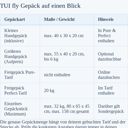
TUI fly Gepäck auf einen Blick
Gepäckart
Maße / Gewicht
Hinweis
Kleines
In Pure &
Handgepäck
max. 40 x 30 x 20 cm
Perfect
(inklusive)
enthalten
Größeres
max. 55 x 40 x 20 cm,
Optional
Handgepäck
bis 6 kg
dazubuchbar
(Aufpreis)
Freigepäck Pure-
Online
nicht enthalten
Tarif
dazubuchen
Freigepäck
Im Tarif
20 kg
Perfect-Tarif
enthalten
Einzelnes
max. 32 kg, 80 x 65 x 45
Darüber gilt
Gepäckstück
cm, max. 158 cm gesamt
Sondergepäck
(Maximum)
Die genaue Gepäckmenge hängt von deinem gebuchten Tarif und der
Strecke ab. Prüfe die konkreten Angaben darum immer in deinen