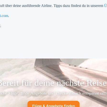
äuft über deine ausführende Airline. Tipps dazu findest du in unserem
Ü
rt.com
.
.
ereit für deine nächste Reis
iche Flüge, finde Angebote und checke danach entspannt onli
Flüge & Angebote finden