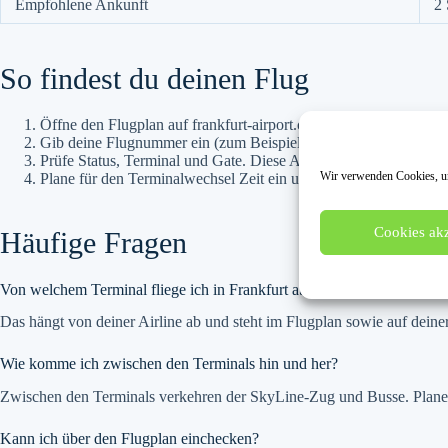
Empfohlene Ankunft
2 
So findest du deinen Flug
Öffne den Flugplan auf frankfurt-airport.com und wähle Abflug
Gib deine Flugnummer ein (zum Beispiel LH 400) oder suche na
Prüfe Status, Terminal und Gate. Diese Angaben können sich kur
Wir verwenden Cookies, um
Plane für den Terminalwechsel Zeit ein und nutze den SkyLine o
Cookies akz
Häufige Fragen
Von welchem Terminal fliege ich in Frankfurt ab?
Das hängt von deiner Airline ab und steht im Flugplan sowie auf deiner
Wie komme ich zwischen den Terminals hin und her?
Zwischen den Terminals verkehren der SkyLine-Zug und Busse. Plane 
Kann ich über den Flugplan einchecken?