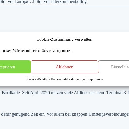
Std. vor Europa-, 3 Std. vor Interkontinentalflug
 oder Ankunft.
Cookie-Zustimmung verwalten
ch dem Zielort.
zfristig ändern.
 unsere Website und unseren Service zu optimieren.
der die Busse.
eptieren
Ablehnen
Einstellu
Cookie-Richtlinie
Datenschutzbestimmungen
Impressum
 Bordkarte. Seit April 2026 nutzen viele Airlines das neue Terminal 3.
dafür genügend Zeit ein, vor allem bei knappen Umsteigeverbindunge