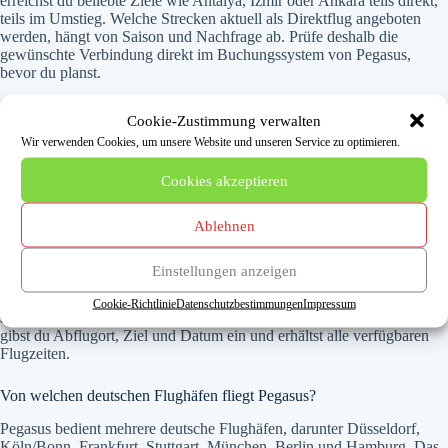
erreichst du beliebte Ziele wie Antalya, Izmir oder Ankara teils direkt,
teils im Umstieg. Welche Strecken aktuell als Direktflug angeboten
werden, hängt von Saison und Nachfrage ab. Prüfe deshalb die
gewünschte Verbindung direkt im Buchungssystem von Pegasus,
bevor du planst.
Tipp: Wenn du deinen Flug gebucht hast, kümmere dich rechtzeitig um
Cookie-Zustimmung verwalten
deinen
Check-in am Flughafen
und informiere dich vorab über die
Wir verwenden Cookies, um unsere Website und unseren Service zu optimieren.
Gepäckregeln
deiner Airline, da bei Billigfluggesellschaften oft
Zusatzgebühren anfallen.
Cookies akzeptieren
Häufige Fragen zum Pegasus Flugplan
Ablehnen
Wo finde ich den aktuellen Pegasus Flugplan?
Einstellungen anzeigen
Den verbindlichen und tagesaktuellen Flugplan findest du
Cookie-Richtlinie
Datenschutzbestimmungen
Impressum
ausschließlich auf der offiziellen Pegasus-Website flypgs.com. Dort
gibst du Abflugort, Ziel und Datum ein und erhältst alle verfügbaren
Flugzeiten.
Von welchen deutschen Flughäfen fliegt Pegasus?
Pegasus bedient mehrere deutsche Flughäfen, darunter Düsseldorf,
Köln/Bonn, Frankfurt, Stuttgart, München, Berlin und Hamburg. Das