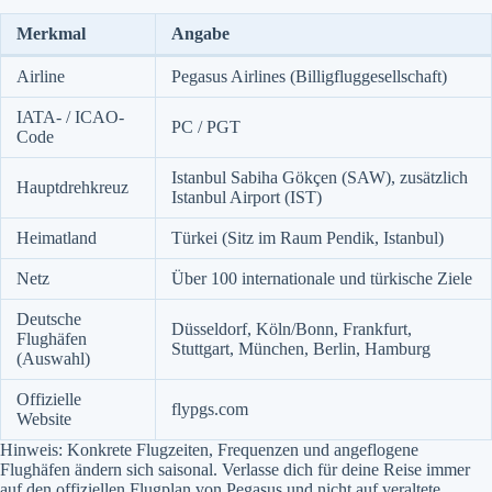
Merkmal
Angabe
Airline
Pegasus Airlines (Billigfluggesellschaft)
IATA- / ICAO-
PC / PGT
Code
Istanbul Sabiha Gökçen (SAW), zusätzlich
Hauptdrehkreuz
Istanbul Airport (IST)
Heimatland
Türkei (Sitz im Raum Pendik, Istanbul)
Netz
Über 100 internationale und türkische Ziele
Deutsche
Düsseldorf, Köln/Bonn, Frankfurt,
Flughäfen
Stuttgart, München, Berlin, Hamburg
(Auswahl)
Offizielle
flypgs.com
Website
Hinweis: Konkrete Flugzeiten, Frequenzen und angeflogene
Flughäfen ändern sich saisonal. Verlasse dich für deine Reise immer
auf den offiziellen Flugplan von Pegasus und nicht auf veraltete