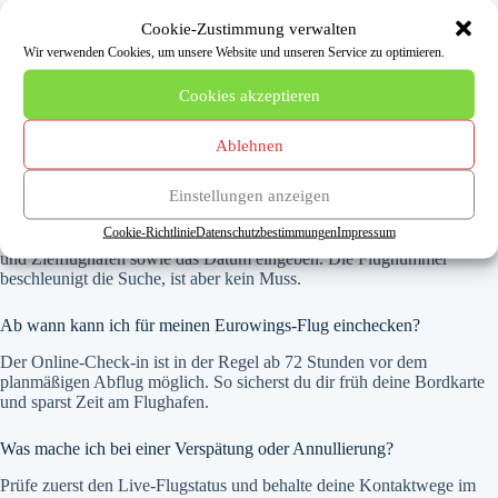
Häufige Fragen zum Eurowings Flugplan
Cookie-Zustimmung verwalten
Wir verwenden Cookies, um unsere Website und unseren Service zu optimieren.
Wie aktuell ist der Eurowings Flugplan?
Cookies akzeptieren
Der Flugplan auf der offiziellen Website wird laufend aktualisiert und
zeigt sowohl planmäßige Zeiten als auch den Live-Status mit
Verspätungen. Verlass dich am Reisetag immer auf diese offizielle
Ablehnen
Quelle.
Einstellungen anzeigen
Kann ich den Flugplan ohne Flugnummer durchsuchen?
Cookie-Richtlinie
Datenschutzbestimmungen
Impressum
Ja. Du kannst auch einfach nach deiner Strecke suchen, also Abflug-
und Zielflughafen sowie das Datum eingeben. Die Flugnummer
beschleunigt die Suche, ist aber kein Muss.
Ab wann kann ich für meinen Eurowings-Flug einchecken?
Der Online-Check-in ist in der Regel ab 72 Stunden vor dem
planmäßigen Abflug möglich. So sicherst du dir früh deine Bordkarte
und sparst Zeit am Flughafen.
Was mache ich bei einer Verspätung oder Annullierung?
Prüfe zuerst den Live-Flugstatus und behalte deine Kontaktwege im