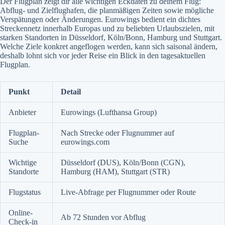
Der Flugplan zeigt dir alle wichtigen Eckdaten zu deinem Flug:
Abflug- und Zielflughafen, die planmäßigen Zeiten sowie mögliche
Verspätungen oder Änderungen. Eurowings bedient ein dichtes
Streckennetz innerhalb Europas und zu beliebten Urlaubszielen, mit
starken Standorten in Düsseldorf, Köln/Bonn, Hamburg und Stuttgart.
Welche Ziele konkret angeflogen werden, kann sich saisonal ändern,
deshalb lohnt sich vor jeder Reise ein Blick in den tagesaktuellen
Flugplan.
Punkt
Detail
Anbieter
Eurowings (Lufthansa Group)
Flugplan-
Nach Strecke oder Flugnummer auf
Suche
eurowings.com
Wichtige
Düsseldorf (DUS), Köln/Bonn (CGN),
Standorte
Hamburg (HAM), Stuttgart (STR)
Flugstatus
Live-Abfrage per Flugnummer oder Route
Online-
Ab 72 Stunden vor Abflug
Check-in