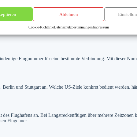
19. Mai 2026 starten alle Delta-Flüge in Frankfurt aus Terminal 3. Prü
eptieren
Ablehnen
Einstellu
Cookie-Richtlinie
Datenschutzbestimmungen
Impressum
ie eindeutige Flugnummer für eine bestimmte Verbindung. Mit dieser Nu
 Berlin und Stuttgart an. Welche US-Ziele konkret bedient werden, hä
it des Flughafens an. Bei Langstreckenflügen über mehrere Zeitzonen ka
nen Flugdauer.