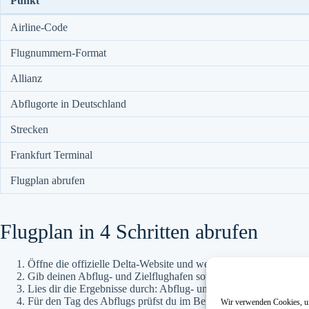
Punkt
Airline-Code
Flugnummern-Format
Allianz
Abflugorte in Deutschland
Strecken
Frankfurt Terminal
Flugplan abrufen
Flugplan in 4 Schritten abrufen
Öffne die offizielle Delta-Website und wechsle in den Buchungs
Gib deinen Abflug- und Zielflughafen sowie das gewünschte Rei
Lies dir die Ergebnisse durch: Abflug- und Ankunftszeit (jeweil
Für den Tag des Abflugs prüfst du im Bereich Flugstatus, ob dein 
Wir verwenden Cookies, um