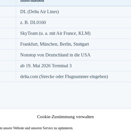
Information
DL (Delta Air Lines)
z. B. DL0160
SkyTeam (u. a. mit Air France, KLM)
Frankfurt, München, Berlin, Stuttgart
Nonstop von Deutschland in die USA
ab 19. Mai 2026 Terminal 3
delta.com (Strecke oder Flugnummer eingeben)
- oder Flugplan-Bereich.
Cookie-Zustimmung verwalten
sedatum ein, oder suche direkt über die Flugnummer (z. B. DL0160).
s Ortszeit), Flugdauer und eventuelle Umsteigeflughäfen.
Flug pünktlich, verspätet oder annulliert ist.
 unsere Website und unseren Service zu optimieren.